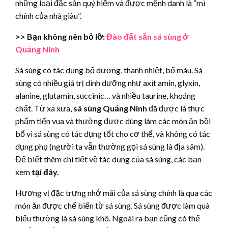
những loại đặc sản quý hiếm và được mệnh danh là “mì
chính của nhà giàu”.
>> Bạn không nên bỏ lỡ:
Đào đất săn sá sùng ở
Quảng Ninh
Sá sùng có tác dụng bổ dương, thanh nhiệt, bổ máu. Sá
sùng có nhiều giá trị dinh dưỡng như axít amin, glyxin,
alanine, glutamin, succinic… và nhiều taurine, khoáng
chất. Từ xa xưa,
sá sùng Quảng Ninh
đã được là thực
phẩm tiến vua và thường được dùng làm các món ăn bồi
bổ vì sá sùng có tác dụng tốt cho cơ thể, và không có tác
dụng phụ (người ta vẫn thường gọi sá sùng là địa sâm).
Để biết thêm chi tiết về tác dụng của sá sùng, các bạn
xem
tại đây.
Hương vị đặc trưng nhớ mãi của sá sùng chính là qua các
món ăn được chế biến từ sá sùng. Sá sùng được làm quà
biếu thường là sá sùng khô. Ngoài ra bạn cũng có thể