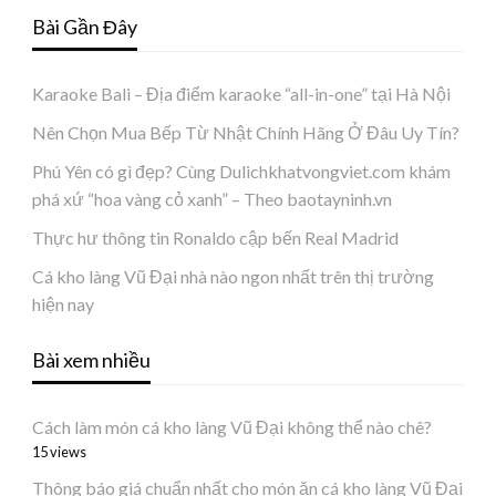
Bài Gần Đây
Karaoke Bali – Địa điểm karaoke “all-in-one” tại Hà Nội
Nên Chọn Mua Bếp Từ Nhật Chính Hãng Ở Đâu Uy Tín?
Phú Yên có gì đẹp? Cùng Dulichkhatvongviet.com khám
phá xứ “hoa vàng cỏ xanh” – Theo baotayninh.vn
Thực hư thông tin Ronaldo cập bến Real Madrid
Cá kho làng Vũ Đại nhà nào ngon nhất trên thị trường
hiện nay
Bài xem nhiều
Cách làm món cá kho làng Vũ Đại không thể nào chê?
15 views
Thông báo giá chuẩn nhất cho món ăn cá kho làng Vũ Đại