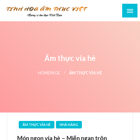
Ẩm thực vỉa hè
HOMEPAGE
ẨM THỰC VỈA HÈ
ẨM THỰC VỈA HÈ
NHÀ HÀNG
Món ngon vỉa hè – Miến ngan trộn